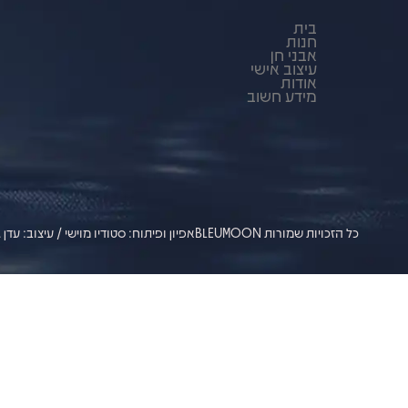
בית
חנות
אבני חן
עיצוב אישי
אודות
מידע חשוב
כל הזכויות שמורות BLEUMOON
אפיון ופיתוח: סטודיו מוישי / עיצוב: עדן ג