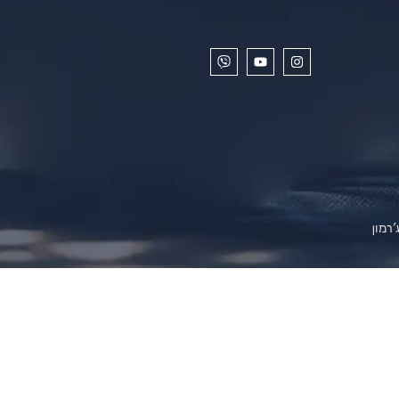
'רמון