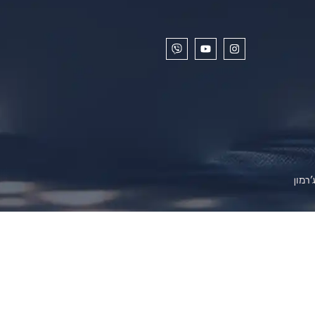
'רמון