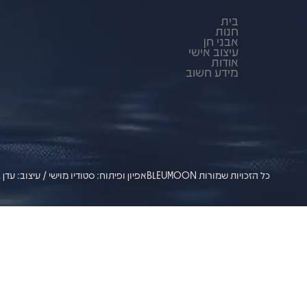
בית
חנות
אבני חן
עיצוב אישי
אודות
מידע חשוב
כל הזכויות שמורות BLEUMOON
אפיון ופיתוח: סטודיו מוישי / עיצוב: עדן ג