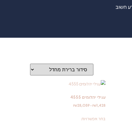
ע חשוב
עגילי יהלומים 4555
₪
28,059
-
₪
1,428
בחר אפשרויות