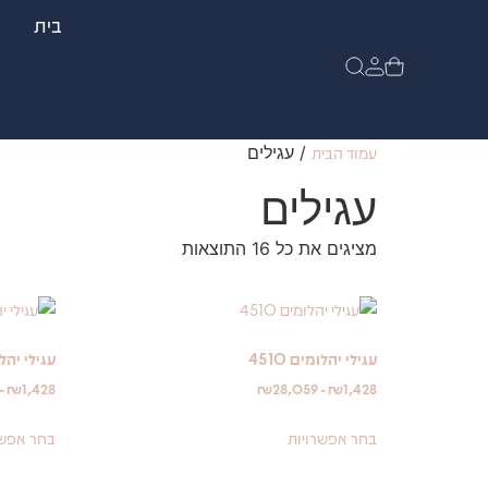
בית
עמוד הבית
/ עגילים
עגילים
מציגים את כל ⁦16⁩ התוצאות
עגילי יהלומים 4510
עגילי יהלומי
-
₪
1,428
₪
28,059
-
₪
1,428
בחר אפשרויות
בחר אפשר