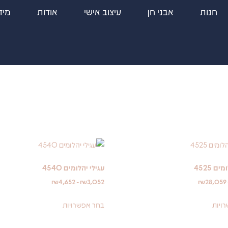
חנות
אבני חן
עיצוב אישי
אודות
מיד
ם 4525
עגילי יהלומים 4540
₪
4,652
-
₪
3,052
₪
28,059
ויות
בחר אפשרויות