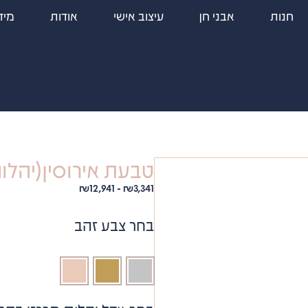
חנות
אבני חן
עיצוב אישי
אודות
מיד
טבעת אירוסין(יהלום מר
₪
12,941
-
₪
3,341
בחר צבע זהב