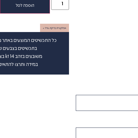
הוספה לסל
אפלקציית בדיקת גודל >
כל התכשיטים המוצעים באתר מש
בתכשיטים בצבעים שבין D-G(לבן ) וברמת נקיון שבין vs-si (
משובצים בזהב 14 kt בצבע לבחירתכם. בצירוף תעודה גמולוגית בינלאומית
במידה ותרצו להתאים 