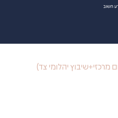
ע חשוב
ם מרכזי+שיבוץ יהלומי צד)