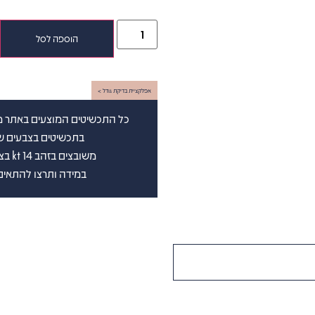
הוספה לסל
אפלקציית בדיקת גודל >
כל התכשיטים המוצעים באתר מש
בתכשיטים בצבעים שבין D-G(לבן ) וברמת נקיון שבין vs-si (
משובצים בזהב 14 kt בצבע לבחירתכם. בצירוף תעודה גמולוגית בינלאומית
במידה ותרצו להתאים 