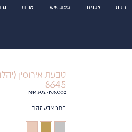
חנות
אבני חן
עיצוב אישי
אודות
מיד
טבעת אירוסין (יהלו
8645
₪
14,602
-
₪
5,002
בחר צבע זהב