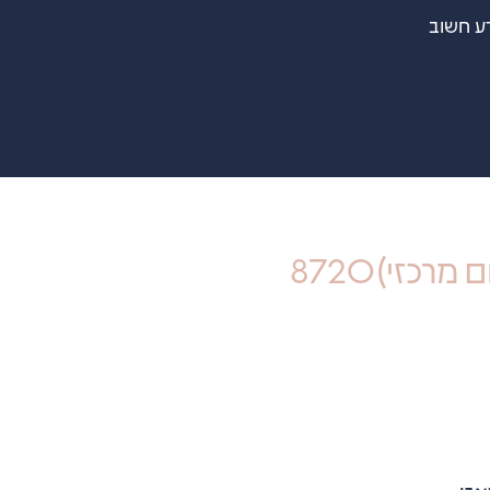
ע חשוב
רכזי)8720