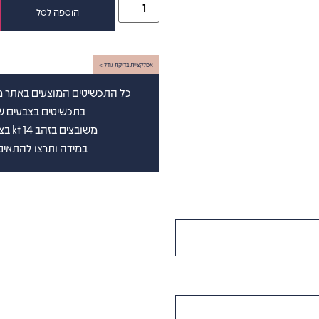
הוספה לסל
אפלקציית בדיקת גודל >
כל התכשיטים המוצעים באתר מש
בתכשיטים בצבעים שבין D-G(לבן ) וברמת נקיון שבין vs-si (
משובצים בזהב 14 kt בצבע לבחירתכם. בצירוף תעודה גמולוגית בינלאומית
במידה ותרצו להתאים 