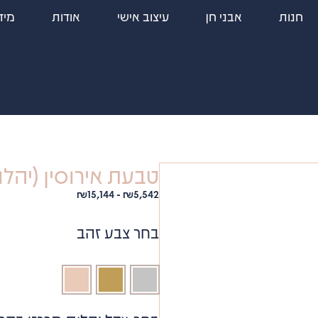
חנות
אבני חן
עיצוב אישי
אודות
מיד
טבעת אירוסין (יהלום מ
₪
15,144
-
₪
5,542
בחר צבע זהב