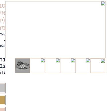
טבעת
אירוסין
(יהלום
מרכזי)8630
₪
3,755
-
₪
13,355
בחר
צבע
זהב