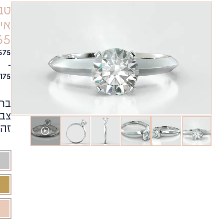
טבעת
אירוסין
8465
₪
2,575
-
₪
12,175
בחר
צבע
זהב