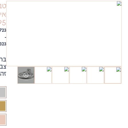
טבעת
אירוסין
8495
₪
2,723
-
₪
12,323
בחר
צבע
זהב