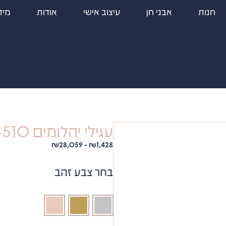
חנות
אבני חן
עיצוב אישי
אודות
מיד
עגילי יהלומים 4510
₪
28,059
-
₪
1,428
בחר צבע זהב