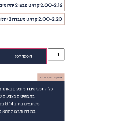
2.00-2.16 קראט טבעי 2 יהלומים במשקל 1.00-1.08
2.00-2.20 קראט מעבדה 2 יהלומים במשקל 1.00-1.10
הוספה לסל
אפלקציית בדיקת גודל >
כל התכשיטים המוצעים באתר מש
בתכשיטים בצבעים שבין D-G(לבן ) וברמת נקיון שבין vs-si (
משובצים בזהב 14 kt בצבע לבחירתכם. בצירוף תעודה גמולוגית בינלאומית
במידה ותרצו להתאים 