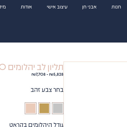
חנות
אבני חן
עיצוב אישי
אודות
מיד
תליון לב יהלומים 6320
₪
7,708
-
₪
5,828
בחר צבע זהב
גודל היהלומים בקראט