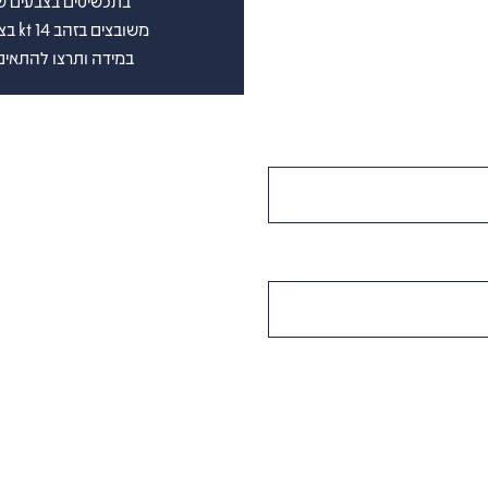
בתכשיטים בצבעים שבין D-G(לבן ) וברמת נקיון שבין vs-si (
משובצים בזהב 14 kt בצבע לבחירתכם. בצירוף תעודה גמולוגית בינלאומית
במידה ותרצו להתאים 