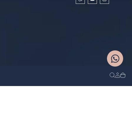
כל הזכויות שמורות
אפיון ופיתוח: סטודיו מוישי / עיצוב: עדן
BLEUMOON
ג'רמון